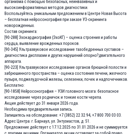
организма с помощью безопасных, неинвазивных и
высокоинформативных методов диагностики.
Воспользуйтесь уникальным предложением в Центре Новая Высота
– бесплатная нейросонография при заказе УЗ-скрининга
новорожденных.
Состав скрининга:
[90-288] Эхокардиография (ЭхоКГ) – оценка строения и работы
сердца, выявление врожденных пороков.
[90-345] Ультразвуковое исследование тазобедренных суставов –
диагностика дисплазии и других нарушений опорно?двигательного
аппарата.
[90-223] Ультразвуковое исследование органов брюшной полости и
забрюшинного пространства – оценка состояния печени, желчного
пузыря, поджелудочной железы, селезенки, почек и надпочечников.
Бесплатно:
[90-1858] Нейросонография – УЗИ головного мозга: безопасное
исследование через родничок и тонкие кости черепа.
Акция действует до 31 января 2026 года.
Необходима предварительная запись.
Запишитесь на обследование: +7 (3852) 22 32 94, +7 800 700 03 03.
Адрес Центра: г. Барнаул, ул. Энтузиастов, д. 51.
Предложение действует с 17.12.2025 по 31.01.2026 и не суммируется
с другими акциями. Организатор акции оставляет за собой право