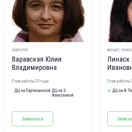
НЕВРОЛОГ
АКУШЕР, ГИНЕК
Варавская Юлия
Линаск
Владимировна
Иванов
Стаж работы 33 года
Стаж работы 
ДЦ на Партизанской
ДЦ на Э.
ДЦ на А. П
Алексеевой
Записаться
Записа