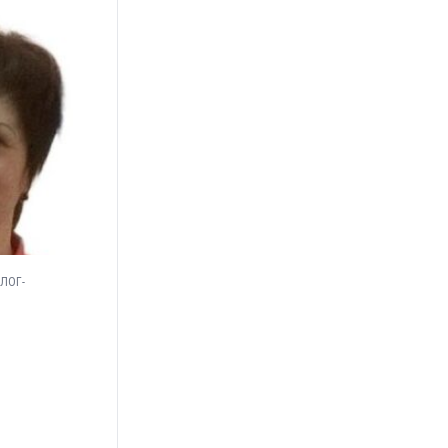
ЛОГ-
а