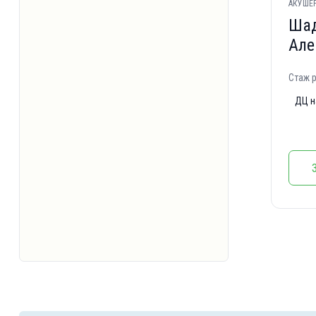
АКУШЕР
Шад
Але
Стаж р
ДЦ н