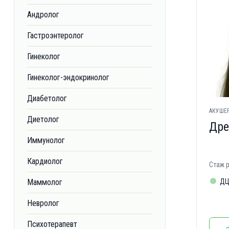
Андролог
Гастроэнтеролог
Гинеколог
Гинеколог-эндокринолог
Диабетолог
АКУШЕР
Диетолог
Дре
Иммунолог
Кардиолог
Стаж р
Маммолог
ДЦ
Невролог
Психотерапевт