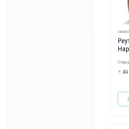
ГИНЕКО
Реу
Нар
Стаж р
ДЦ 