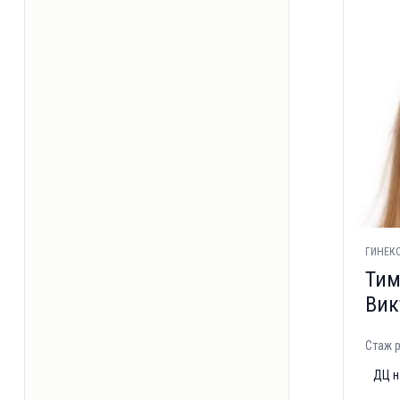
ГИНЕКО
Тим
Вик
Стаж р
ДЦ н