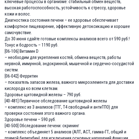
ключевые процессы в организме: стабильный обмен веществ,
высокая работоспособность, устойчивость к стрессу, здоровье
кожи и волос.
Диагностика состояния печени – ее здоровье обеспечивает
комфортное пищеварение, эффективную детоксикацию и хорошее
самочувствие.
До 30 июня сдайте готовые комплексы анализов всего от 590 руб.!
Тонус и бодрость – 1190 руб.
[06-106] Витамин D
– необходим для укрепления костей, обмена веществ, работы
нервной, иммунной, эндокринной, мышечной и сердечно-сосудистой
систем.
[06-042] Ферритин
– показатель запасов железа, важного микроэлемента для доставки
кислорода ко всем клеткам.
Здоровье щитовидной железы – 790 руб.
[40-481] Первичное обследование щитовидной железы
– комплекс из 3 анализов (ТТГ, Т4 свободный и антиТПО) для
проверки состояния этого важного органа.
Здоровье печени – 590 руб.
[40-500] Обследование печени: скрининг
– комплекс объединяет 5 анализов (АЛТ, АСТ, гамма-ГТ, общий и
прямой билирубин) для исключения основных нарушений функции